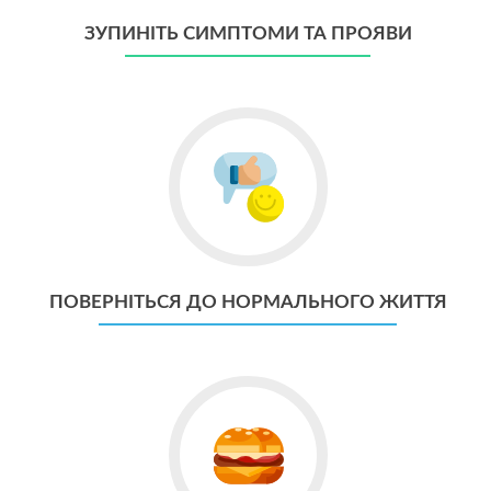
ЗУПИНІТЬ СИМПТОМИ ТА ПРОЯВИ
Go
to
Поверніться
до
нормального
життя
ПОВЕРНІТЬСЯ ДО НОРМАЛЬНОГО ЖИТТЯ
Go
to
Насолоджуйтеся
улюбленою