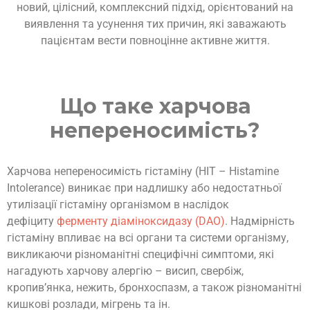
новий, цілісний, комплексний підхід, орієнтований на
виявлення та усунення тих причин, які заважають
пацієнтам вести повноцінне активне життя.
Що таке харчова
непереносимість?
Харчова непереносимість гістаміну (HIT – Histamine
Intolerance) виникає при надлишку або недостатньої
утилізації гістаміну організмом в наслідок
дефіциту
ферменту діаміноксидазу (DAO)
. Надмірність
гістаміну впливає на всі органи та системи організму,
викликаючи різноманітні специфічні симптоми, які
нагадують харчову алергію – висип, свербіж,
кропив’янка, нежить, бронхоспазм, а також різноманітні
кишкові розлади, мігрень та ін.