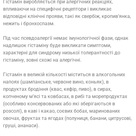
Гістамін виробляється при алергічних реакціях,
впливаючи на специфічні рецептори і викликає
відповідні клінічні прояви, такі як свербіж, кропив’янка,
нежить і бронхоспазм.
Під час псевдоалергії немає імунологічної фази, однак
надлишок гістаміну буде викликати симптоми,
характерні для синдрому низької толерантності до
гістаміну, зовні схожі на алергічні.
Гістамін в великій кількості міститься в алкогольних
напоях (шампанське, червоне вино, коньяк), в
продуктах бродіння (квас, кефір, пиво), в сирах,
копченому м’ясі та ковбасах, в рибі та морепродуктах
(особливо консервованих або які зберігаються в
розсолі), в каві і какао, соєвих бобах, маринованих
овочах, фруктах та ягодах (полуниця, банани, цитрусові,
груші, ананаси).