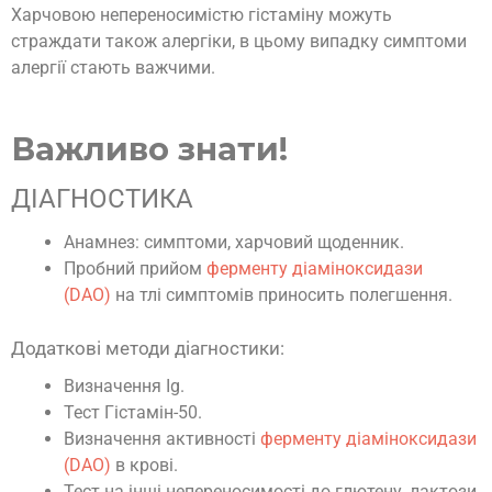
Харчовою непереносимістю гістаміну можуть
страждати також алергіки, в цьому випадку симптоми
алергії стають важчими.
Важливо знати!
ДІАГНОСТИКА
Анамнез: симптоми, харчовий щоденник.
Пробний прийом
ферменту діаміноксидази
(DAO)
на тлі симптомів приносить полегшення.
Додаткові методи діагностики:
Визначення Ig.
Тест Гістамін-50.
Визначення активності
ферменту діаміноксидази
(DAO)
в крові.
Тест на інші непереносимості до глютену, лактози,