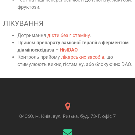
фруктози.
ЛІКУВАННЯ
Дотримання
дієти без гістаміну
.
Прийом
препарату замісної терапії з ферментом
діаміносксідаза –
HistDAO
Контроль прийому
лікарських засобів
, що
стимулюють викид гістаміну, або блокуючих DAO.
04060, м. Київ, вул. Ризька, буд. 73-Г, офіс 7