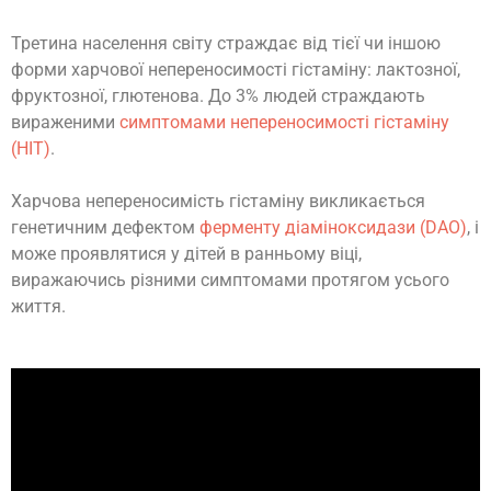
Третина населення світу страждає від тієї чи іншою
форми харчової непереносимості гістаміну: лактозної,
фруктозної, глютенова. До 3% людей страждають
вираженими
симптомами непереносимості гістаміну
(HIT)
.
Харчова непереносимість гістаміну викликається
генетичним дефектом
ферменту діаміноксидази (DAO)
, і
може проявлятися у дітей в ранньому віці,
виражаючись різними симптомами протягом усього
життя.