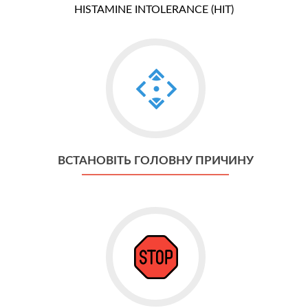
HISTAMINE INTOLERANCE (HIT)
Go
to
Встановіть
головну
причину
ВСТАНОВІТЬ ГОЛОВНУ ПРИЧИНУ
Go
to
Зупиніть
симптоми
та
прояви